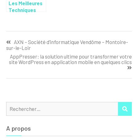
Les Meilleures
Techniques
d’Obfuscation
PHP : Securisez
Votre Code
Navigation
Face aux
AXN – Société d’informatique Vendôme – Montoire-
Menaces
de
sur-le-Loir
Modernes
l’article
AppPresser: la solution ultime pour transformer votre
site WordPress en application mobile en quelques clics
Rechercher :
REC
A propos