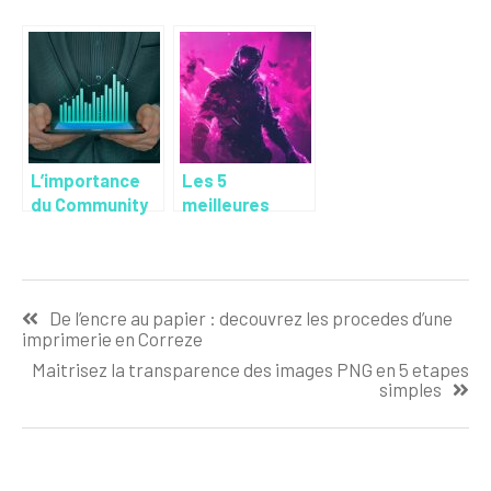
L’importance
Les 5
du Community
meilleures
management
bannières
Fortnite pour
votre chaîne
Navigation
Youtube : L’IA
De l’encre au papier : decouvrez les procedes d’une
comme
de
imprimerie en Correze
designer ultime
l’article
Maitrisez la transparence des images PNG en 5 etapes
simples